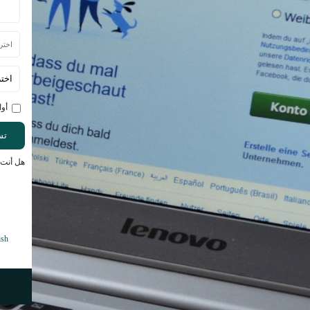
أو
تس
هل أنت 
ish